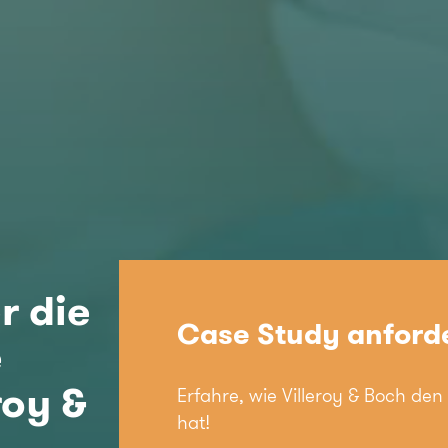
r die
Case Study anford
e
roy &
Erfahre, wie Villeroy & Boch de
hat!