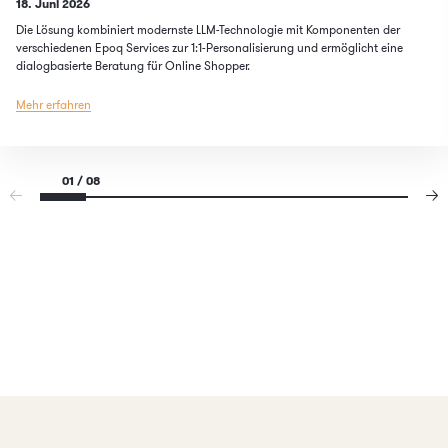
Published on
18. Juni 2026
Die Lösung kombiniert modernste LLM-Technologie mit Komponenten der
verschiedenen Epoq Services zur 1:1-Personalisierung und ermöglicht eine
dialogbasierte Beratung für Online Shopper.
Mehr erfahren
01 / 08