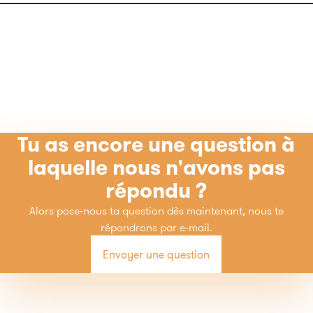
Vous pouvez contacter notre service clientèle à tout moment
par e-mail à l'adresse
kundenbetreuung@epoq.de
ou par
téléphone au +49 (0) 07243 20 01 0.
Tu as encore une question à
laquelle nous n'avons pas
répondu ?
Alors pose-nous ta question dès maintenant, nous te
répondrons par e-mail.
Envoyer une question