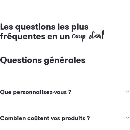
Les questions les plus
coup d'œil
fréquentes en un
Questions générales
Que personnalisez-vous ?
Nous personnalisons à l'aide de
l'intelligence artificielle (IA)
.
Pour cela, nous utilisons l'apprentissage automatique combiné
Combien coûtent vos produits ?
à l'exploration de données. Une base de connaissances est
créée à cet effet, qui est enrichie par le comportement des