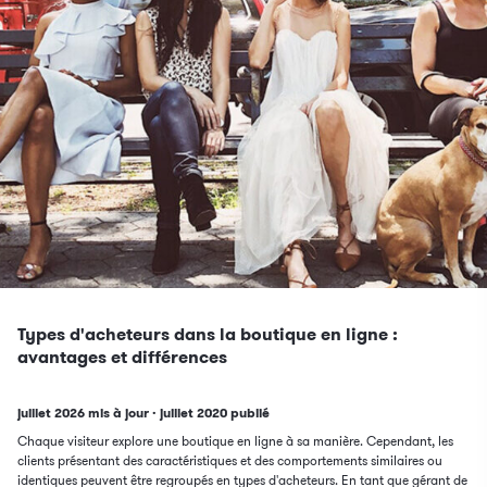
Types d'acheteurs dans la boutique en ligne :
avantages et différences
Mis à jour le 9
Publié le 14
juillet 2026 mis à jour
·
juillet 2020
publié
Chaque visiteur explore une boutique en ligne à sa manière. Cependant, les
clients présentant des caractéristiques et des comportements similaires ou
identiques peuvent être regroupés en types d'acheteurs. En tant que gérant de