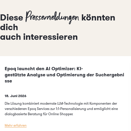
Pressemeldungen
Diese
könnten
dich
auch interessieren
Epoq launcht den AI Optimizer: KI-
gestützte Analyse und Optimierung der Suchergebni
sse
Published on
18. Juni 2026
Die Lösung kombiniert modernste LLM-Technologie mit Komponenten der
verschiedenen Epoq Services zur 1:1-Personalisierung und ermöglicht eine
dialogbasierte Beratung für Online Shopper.
Mehr erfahren