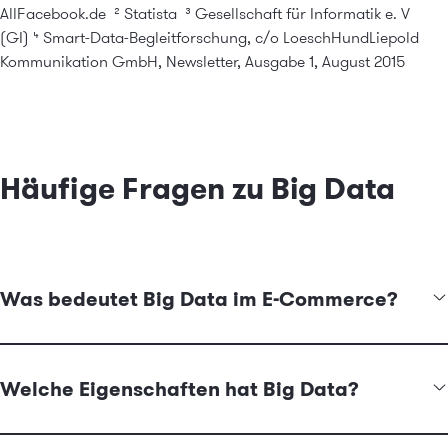
AllFacebook.de
²
Statista
³
Gesellschaft für Informatik e. V
(GI)
⁴
Smart-Data-Begleitforschung, c/o LoeschHundLiepold
Kommunikation GmbH, Newsletter, Ausgabe 1, August 2015
Häufige Fragen zu Big Data
Was bedeutet Big Data im E-Commerce?
Big Data im E-Commerce bezeichnet große Datenmengen, die
im digitalen Handel entstehen, zum Beispiel aus Shopsystemen,
Welche Eigenschaften hat Big Data?
Warenwirtschaft, Produktkatalogen sowie Klick- und
Kaufverhalten der Kunden.
Big Data wird häufig durch die Merkmale Volume, Velocity und