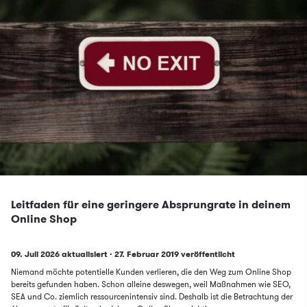
Leitfaden für eine geringere Absprungrate in deinem
Online Shop
Updated on
Published on
09. Juli 2026 aktualisiert
·
27. Februar 2019
veröffentlicht
Niemand möchte potentielle Kunden verlieren, die den Weg zum Online Shop
bereits gefunden haben. Schon alleine deswegen, weil Maßnahmen wie SEO,
SEA und Co. ziemlich ressourcenintensiv sind. Deshalb ist die Betrachtung der