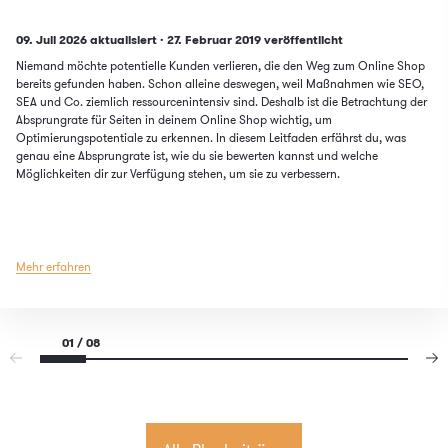
Updated on
Published on
09. Juli 2026 aktualisiert
·
27. Februar 2019
veröffentlicht
Niemand möchte potentielle Kunden verlieren, die den Weg zum Online Shop
bereits gefunden haben. Schon alleine deswegen, weil Maßnahmen wie SEO,
SEA und Co. ziemlich ressourcenintensiv sind. Deshalb ist die Betrachtung der
Absprungrate für Seiten in deinem Online Shop wichtig, um
Optimierungspotentiale zu erkennen. In diesem Leitfaden erfährst du, was
genau eine Absprungrate ist, wie du sie bewerten kannst und welche
Möglichkeiten dir zur Verfügung stehen, um sie zu verbessern.
Mehr erfahren
01 / 08