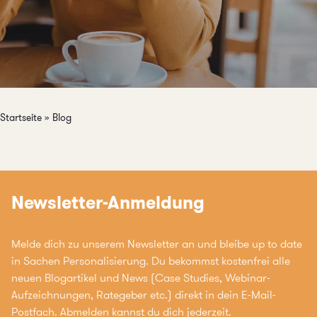
Startseite
»
Blog
Newsletter-Anmeldung
Melde dich zu unserem Newsletter an und bleibe up to date
in Sachen Personalisierung. Du bekommst kostenfrei alle
neuen Blogartikel und News (Case Studies, Webinar-
Aufzeichnungen, Rategeber etc.) direkt in dein E-Mail-
Postfach. Abmelden kannst du dich jederzeit.