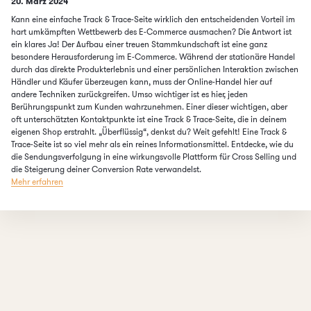
Published on
20. März 2024
Kann eine einfache Track & Trace-Seite wirklich den entscheidenden Vorteil im
hart umkämpften Wettbewerb des E-Commerce ausmachen? Die Antwort ist
ein klares Ja! Der Aufbau einer treuen Stammkundschaft ist eine ganz
besondere Herausforderung im E-Commerce. Während der stationäre Handel
durch das direkte Produkterlebnis und einer persönlichen Interaktion zwischen
Händler und Käufer überzeugen kann, muss der Online-Handel hier auf
andere Techniken zurückgreifen. Umso wichtiger ist es hier, jeden
Berührungspunkt zum Kunden wahrzunehmen. Einer dieser wichtigen, aber
oft unterschätzten Kontaktpunkte ist eine Track & Trace-Seite, die in deinem
eigenen Shop erstrahlt. „Überflüssig“, denkst du? Weit gefehlt! Eine Track &
Trace-Seite ist so viel mehr als ein reines Informationsmittel. Entdecke, wie du
die Sendungsverfolgung in eine wirkungsvolle Plattform für Cross Selling und
die Steigerung deiner Conversion Rate verwandelst.
Mehr erfahren