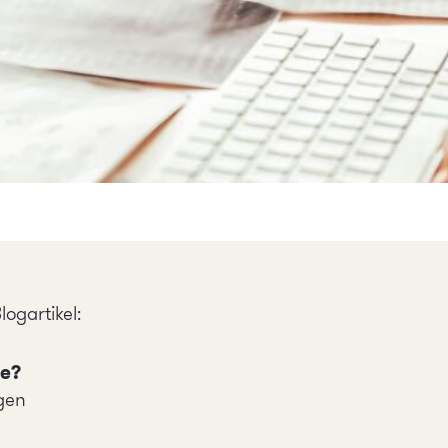
ogartikel:
ce?
gen