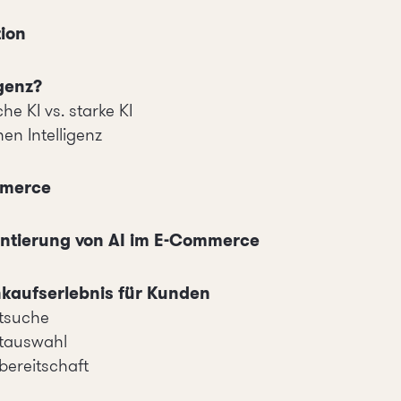
tion
igenz?
he KI vs. starke KI
en Intelligenz
mmerce
ntierung von AI im E-Commerce
kaufserlebnis für Kunden
ktsuche
ktauswahl
bereitschaft