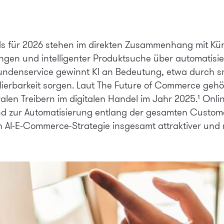
s für 2026 stehen im direkten Zusammenhang mit Künst
gen und intelligenter Produktsuche über automatisier
Kundenservice gewinnt KI an Bedeutung, etwa durch s
alierbarkeit sorgen. Laut The Future of Commerce gehö
ralen Treibern im digitalen Handel im Jahr 2025.¹ Onli
d zur Automatisierung entlang der gesamten Customer
 AI-E-Commerce-Strategie insgesamt attraktiver und n